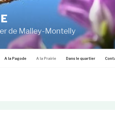
DE
er de Malley-Montelly
A la Pagode
A la Prairie
Dans le quartier
Cont