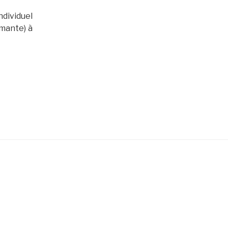
dividuel
imante) à