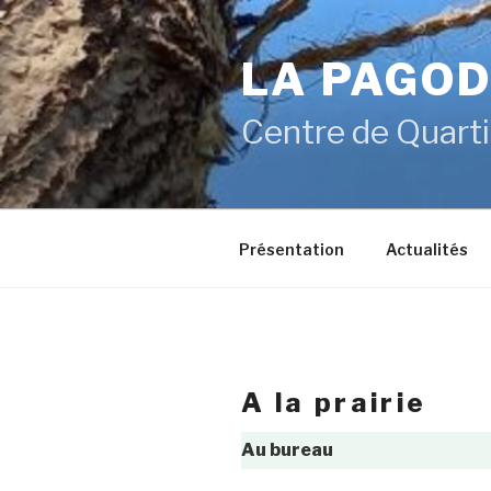
Aller
au
LA PAGO
contenu
principal
Centre de Quarti
Présentation
Actualités
a la prairie
Au bureau