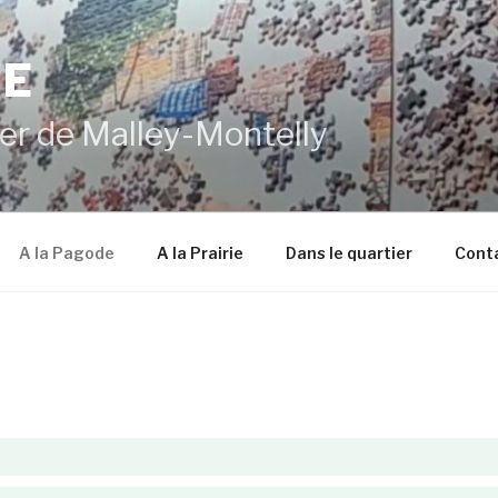
DE
er de Malley-Montelly
A la Pagode
A la Prairie
Dans le quartier
Cont