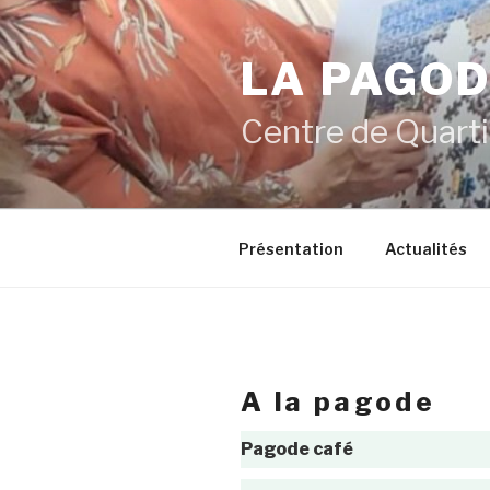
Aller
au
LA PAGO
contenu
principal
Centre de Quarti
Présentation
Actualités
a la pagode
Pagode café